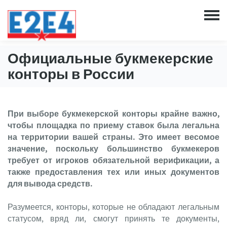
Официальные букмекерские
конторы в России
При выборе букмекерской конторы крайне важно,
чтобы площадка по приему ставок была легальна
на территории вашей страны. Это имеет весомое
значение, поскольку большинство букмекеров
требует от игроков обязательной верификации, а
также предоставления тех или иных документов
для вывода средств.
Разумеется, конторы, которые не обладают легальным
статусом, вряд ли, смогут принять те документы,